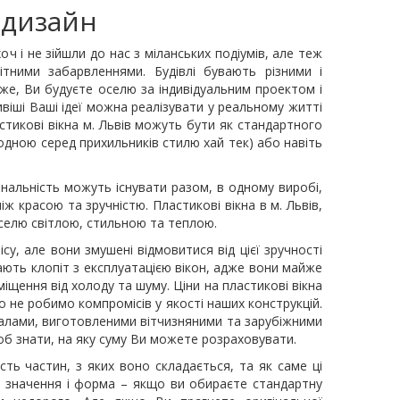
а дизайн
оч і не зійшли до нас з міланських подіумів, але теж
тними забарвленнями. Будівлі бувають різними і
оже, Ви будуєте оселю за індивідуальним проектом і
віші Ваші ідеї можна реалізувати у реальному житті
стикові вікна м. Львів можуть бути як стандартного
модною серед прихильників стилю хай тек) або навіть
ональність можуть існувати разом, в одному виробі,
ж красою та зручністю. Пластикові вікна в м. Львів,
оселю світлою, стильною та теплою.
у, але вони змушені відмовитися від цієї зручності
 мають клопіт з експлуатацією вікон, адже вони майже
іщення від холоду та шуму. Ціни на пластикові вікна
о не робимо компромісів у якості наших конструкцій.
алами, виготовленими вітчизняними та зарубіжними
об знати, на яку суму Ви можете розраховувати.
сть частин, з яких воно складається, та як саме ці
ає значення і форма – якщо ви обираєте стандартну