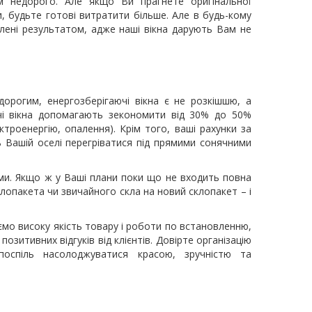
м недорого. Але якщо Ви прагнете оригінальної
, будьте готові витратити більше. Але в будь-кому
олені результатом, адже наші вікна дарують Вам не
дорогим, енергозберігаючі вікна є не розкішшю, а
ючі вікна допомагають зекономити від 30% до 50%
ктроенергію, опалення). Крім того, ваші рахунки за
ь Вашій оселі перегріватися під прямими сонячними
и. Якщо ж у Ваші плани поки що не входить повна
лопакета чи звичайного скла на новий склопакет – і
ємо високу якість товару і роботи по встановленню,
озитивних відгуків від клієнтів. Довірте організацію
спіль насолоджуватися красою, зручністю та