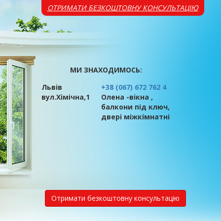
ОТРИМАТИ БЕЗКОШТОВНУ КОНСУЛЬТАЦІЮ
МИ ЗНАХОДИМОСЬ:
Львів
+38 (067) 672 762 4
вул.Хімічна,1
Олена -вікна ,
балкони під ключ,
двері міжкімнатні
Отримати безкоштовну консультацію