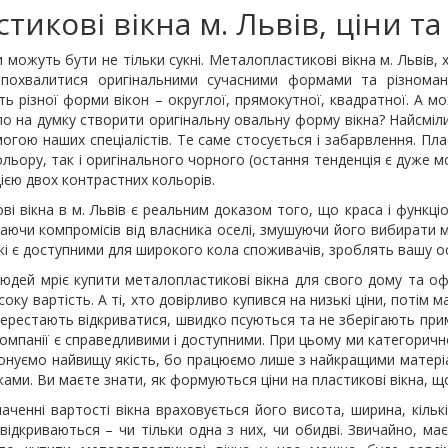
тикові вікна м. Львів, ціни т
можуть бути не тільки сукні. Металопластикові вікна м. Львів, х
похвалитися оригінальними сучасними формами та різномані
ь різної форми вікон – округлої, прямокутної, квадратної. А м
о на думку створити оригінальну овальну форму вікна? Найсміли
огою наших спеціалістів. Те саме стосується і забарвлення. Пла
ольору, так і оригінального чорного (остання тенденція є дуже 
ією двох контрастних кольорів.
ві вікна в м. Львів є реальним доказом того, що краса і функці
аючи компромісів від власника оселі, змушуючи його вибирати мі
які є доступними для широкого кола споживачів, зроблять вашу 
юдей мріє купити металопластикові вікна для свого дому та офіс
соку вартість. А ті, хто довірливо купився на низькі ціни, потім
перестають відкриватися, швидко псуються та не зберігають прим
компанії є справедливими і доступними. При цьому ми категоричн
онуємо найвищу якість, бо працюємо лише з найкращими матері
ами. Ви маєте знати, як формуються ціни на пластикові вікна, щ
аченні вартості вікна враховується його висота, ширина, кількі
відкриваються – чи тільки одна з них, чи обидві. Звичайно, м