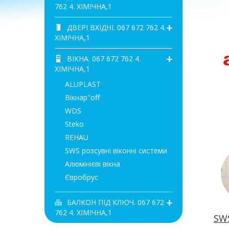
762 4. ХІМІЧНА,1
ДВЕРІ ВХІДНІ. 067 672 762 4.
ХІМІЧНА,1
ВІКНА. 067 672 762 4.
ХІМІЧНА,1
ALUPLAST
Вікнар"off
WDS
Steko
REHAU
SWS розсувні віконні системи
Алюмінієві вікна
Євробрус
БАЛКОН ПІД КЛЮЧ. 067 672
762 4. ХІМІЧНА,1
SW