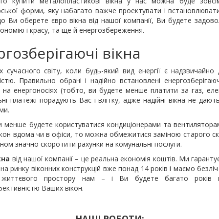
то купити металопластикові вікна у нас можна буде зовсі
ської форми, яку набагато важче проектувати і встановлювати
що Ви оберете євро вікна від нашої компанії, Ви будете задов
кономію і красу, та ще й енергозбереження.
ргозберігаючі вікна
 сучасного світу, коли будь-який вид енергії є надзвичайно 
ністю. Правильно обрані і надійно встановлені енергозберіга
в на енергоносіях (тобто, ви будете менше платити за газ, еле
ні платежі порадують Вас і влітку, адже надійні вікна не дают
ми.
и менше будете користуватися кондиціонерами та вентиляторам
ікон вдома чи в офіси, то можна обмежитися заміною старого ск
ном значно скоротити рахунки на комунальні послуги.
кна
від нашої компанії – це реальна економія коштів. Ми гаранту
на ринку віконних конструкцій вже понад 14 років і маємо безліч п
життєвого простору нам – і Ви будете багато років по
ективністю Ваших вікон.
НАШІ РОБОТИ: