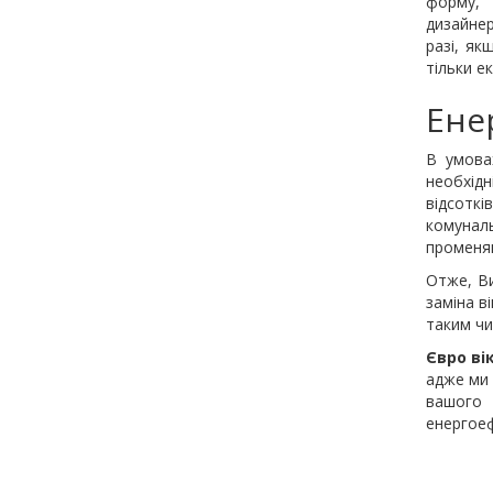
форму, 
дизайнер
разі, як
тільки е
Ене
В умовах
необхід
відсоткі
комуналь
променя
Отже, В
заміна в
таким чи
Євро ві
адже ми 
вашого 
енергоеф