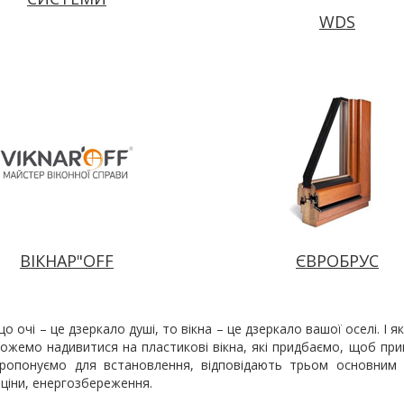
WDS
ВІКНАР"OFF
ЄВРОБРУС
що очі – це дзеркало душі, то вікна – це дзеркало вашої оселі. І
ожемо надивитися на пластикові вікна, які придбаємо, щоб прик
пропонуємо для встановлення, відповідають трьом основним в
 ціни, енергозбереження.