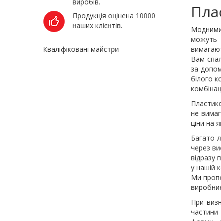
виробів.
Плас
Продукція оцінена 10000
наших клієнтів.
Модними 
можуть 
Кваліфіковані майстри
вимагают
Вам спал
за допом
білого к
комбінац
Пластико
не вимаг
ціни на 
Багато л
через ви
відразу 
у нашій 
Ми проп
виробник
При визн
частини 