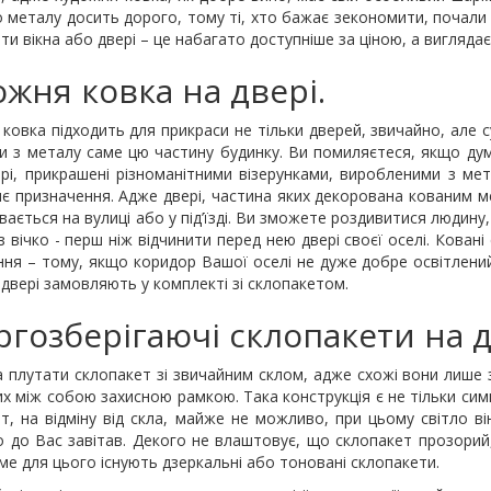
 металу досить дорого, тому ті, хто бажає зекономити, почали
ти вікна або двері – це набагато доступніше за ціною, а вигляда
ожня ковка на двері.
ковка підходить для прикраси не тільки дверей, звичайно, але 
 з металу саме цю частину будинку. Ви помиляєтеся, якщо дума
рі, прикрашені різноманітними візерунками, виробленими з ме
нє призначення. Адже двері, частина яких декорована кованим 
вається на вулиці або у під’їзді. Ви зможете роздивитися людину, 
з вічко - перш ніж відчинити перед нею двері своєї оселі. Кова
ня – тому, якщо коридор Вашої оселі не дуже добре освітлени
 двері замовляють у комплекті зі склопакетом.
ргозберігаючі склопакети на д
 плутати склопакет зі звичайним склом, адже схожі вони лише з
х між собою захисною рамкою. Така конструкція є не тільки сим
т, на відміну від скла, майже не можливо, при цьому світло ві
о до Вас завітав. Декого не влаштовує, що склопакет прозори
аме для цього існують дзеркальні або тоновані склопакети.