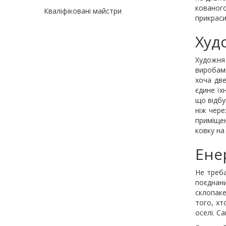
кованого
Кваліфіковані майстри
прикраси
Худ
Художня 
виробами
хоча две
єдине їх
що відбу
ніж чере
приміщен
ковку на
Ене
Не треба
поєднани
склопаке
того, хт
оселі. С