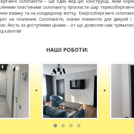
ерігаючі склопакети – ще один вид цієї конструкції, який кор
кляними пластинами склопакету прокласти шар термозберігаюч
ння взимку та на кондиціонер влітку. Енергозберігаючі склоп
рат на опалення. Склопакети, ковані елементи для дверей і
ю. Якість за доступними цінами – от що дозволяє нам триматися
ід клієнтів!
НАШІ РОБОТИ: