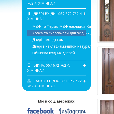
762 4. ХІМІЧНА,1
ДВЕРІ ВХІДНІ. 067 672 762 4.
ХІМІЧНА,1
МДФ та Термо МДФ накладки. Каталог дверей
Ковка та склопакети для вхідних дверей
Двері з молдінгом
Двері з накладками-шпон натуральний
Обшивка вхідних дверей
ВІКНА. 067 672 762 4.
ХІМІЧНА,1
БАЛКОН ПІД КЛЮЧ. 067 672
762 4. ХІМІЧНА,1
Ми в соц. мережах: