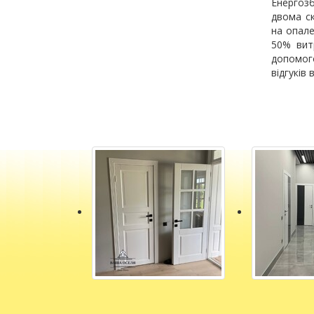
Енергозб
двома с
на опале
50% вит
допомого
відгуків в