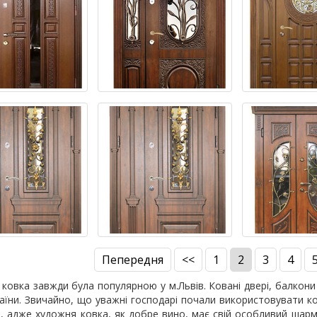
Пепередня
<<
1
2
3
4
ковка завжди була популярною у м.Львів. Ковані двері, балкони 
аїни. Звичайно, що уважні господарі почали використовувати ков
, адже художня ковка, як добре вино, має свій особливий шарм 