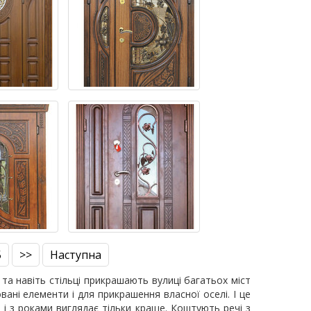
5
>>
Наступна
та навіть стільці прикрашають вулиці багатьох міст
ані елементи і для прикрашення власної оселі. І це
і з роками виглядає тільки краще. Коштують речі з