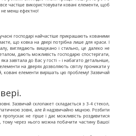
 все частіше використовувати ковані елементи, щоб
є не менш ефектно!
сучасні господарі найчастіше прикрашають кованими
єте, що ковка на двері потрібна лише для краси. І
талу, виглядають вишукано і стильно, це далеко не
металом, дають можливість господарю спостерігати,
яка завітала до Вас у гості – і набагато детальніше,
ні елементи на дверях дозволяють світлу проникати у
й, ковані елементи вирішать цю проблему! Зазвичай
вері.
овні. Зазвичай склопакет складається з 3-4 стекол,
патичною зовні, але й надзвичайно міцною. Розбити
н пропускає не гірше і дає можливість роздивитися
й, тому через нього можна побачити частину Вашої