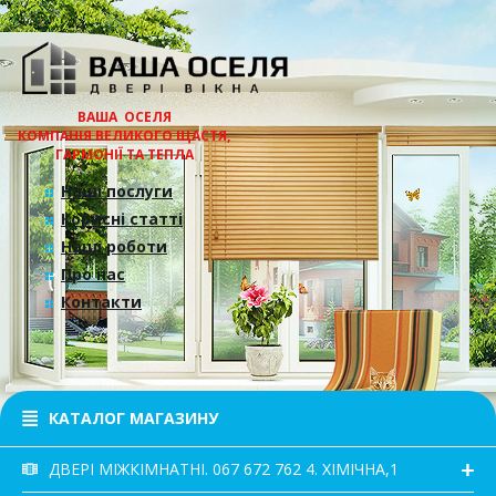
ВАША ОСЕЛЯ
КОМПАНІЯ ВЕЛИКОГО ЩАСТЯ,
ГАРМОНІЇ ТА ТЕПЛА
Наші послуги
Корисні статті
Наші роботи
Про нас
Контакти
КАТАЛОГ МАГАЗИНУ
ДВЕРІ МІЖКІМНАТНІ. 067 672 762 4. ХІМІЧНА,1