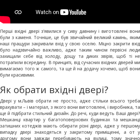
Перші вхідні двері з’явилися у сиву давнину і виготовлені вони
були з каменя. Точніше, це був звичайний великий камінь, яким
наші пращури закривали вхід у свою оселю. Міцно закрити вхід
було надзвичайно важливо, адже таким чином первісні люди
захищали себе від холоду, дощу та диких звірів, щоб ті не
потрапили всередину. В принципі, від сучасних вхідних дверей ми
вимагаємо того ж самого, та ще й на додачу хочемо, щоб вони
були красивими.
Як обрати вхідні двері?
Двері у м.Львів обрати не просто, адже стільки всього треба
врахувати – і матеріал, з якого вони виготовлені, і виробника, та
ще й підібрати стильний дизайн. До речі, куди ведуть Ваші двері?
Мешканці квартир у багатоповерхових будинках та мешканці
затишних котеджів мають обирати різні двері, адже у першому
випадку двері знаходяться у закритому приміщенні, а от у
другому вони завжди перебувають на вулиці, тому значно