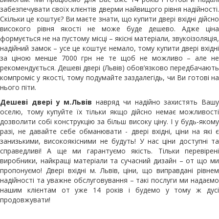
забезпечувати своїх клієнтів дверми найвищого рівня надійності.
Скільки це коштує? Ви маєте знати, що купити двері вхідні дійсно
високого рівня якості не може буде дешево. Адже ціна
формується не на пустому місці – якісні матеріали, звукоізоляція,
надійний замок – усе це коштує немало, тому купити двері вхідні
за ціною менше 7000 грн не те щоб не можливо – але не
рекомендується. Дешеві двері (Львів) обов’язково передбачають
компроміс у якості, тому подумайте заздалегідь, чи Ви готові на
нього піти.
Дешеві двері у м.Львів
навряд чи надійно захистять Вашу
оселю, тому купуйте їх тільки якщо дійсно немає можливості
дозволити собі конструкцію за більш високу ціну. І у будь-якому
разі, не давайте себе обманювати - двері вхідні, ціни на які є
занизькими, високоякісними не будуть! У нас ціни доступні та
справедливі! А ще ми гарантуємо якість. Тільки перевірені
виробники, найкращі матеріали та сучасний дизайн – от що ми
пропонуємо! Двері вхідні м. Львів, ціни, що виправдані рівнем
надійності та уважне обслуговування – такі послуги ми надаємо
нашим клієнтам от уже 14 років і будемо у тому ж дусі
продовжувати!