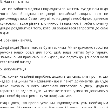
3. Наявність вічка
Так, Ви зайнята людина і підглядати за життям сусідів Вам ні до
чого. Але й відкривати двері незнайомій людини теж не
рекомендується. Саме тому вічко на двері є необхідною даниною
сучасності, адже рівень злочинності зашкалює, і треба спочатку
добре роздивитися того, кого Ви збираєтеся запросити до себе
в дім!
4. Зовнішній вигляд
Двері вхідні (Львів) мають бути гарними! Ми витрачаємо гроші на
ремонт нашої оселі для того, щоб наше житло було гарним.
Звичайно, ми прагнемо і щоб двері, що ведуть до цієї оселі мали
естетичний вигляд.
5. Документація
Так, кожен надійний виробник додасть до своїх слів про те, що
«двері є міцними та надійними» ще й пакет документів, де буде
чітко сказано, з кого матеріалу виготовлено двері, додано
гарантію та адресу, куди Ви зможете звернутися по допомогу у
разі необхідності ремонту чи профілактики.
Вхідні двері, які пропонуємо ми, відповідають усім необхідним
вимогам. Ми працюємо для Вас вже 14 років і готові й надалі