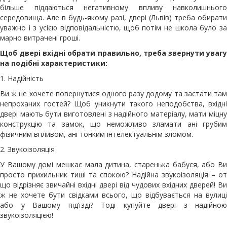
більше піддаються негативному впливу навколишнього
середовища. Але в будь-якому разі, двері (Львів) треба обирати
уважно і з усією відповідальністю, щоб потім не школа було за
марно витрачені гроші.
Щоб двері вхідні обрати правильно, треба звернути увагу
на подібні характеристики:
1. Надійність
Ви ж не хочете повернутися одного разу додому та застати там
непроханих гостей? Щоб уникнути такого неподобства, вхідні
двері мають бути виготовлені з надійного матеріалу, мати міцну
конструкцію та замок, що неможливо зламати ані грубим
фізичним впливом, ані тонким інтелектуальнім зломом.
2. Звукоізоляція
У Вашому домі мешкає мала дитина, старенька бабуся, або Ви
просто прихильник тиші та спокою? Надійна звукоізоляція – от
що відрізняє звичайні вхідні двері від чудових вхідних дверей! Ви
ж не хочете бути свідками всього, що відбувається на вулиці
або у Вашому під’їзді? Тоді купуйте двері з надійною
звукоізоляцією!