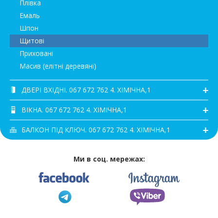
Плівка
Емаль
Шпон
Щитові
Приховані
Масив (елітні деревяні)
ДВЕРІ ВХІДНІ. 067 672 762 4. ХІМІЧНА,1
ВІКНА. 067 672 762 4. ХІМІЧНА,1
БАЛКОН ПІД КЛЮЧ. 067 672 762 4. ХІМІЧНА,1
Ми в соц. мережах: