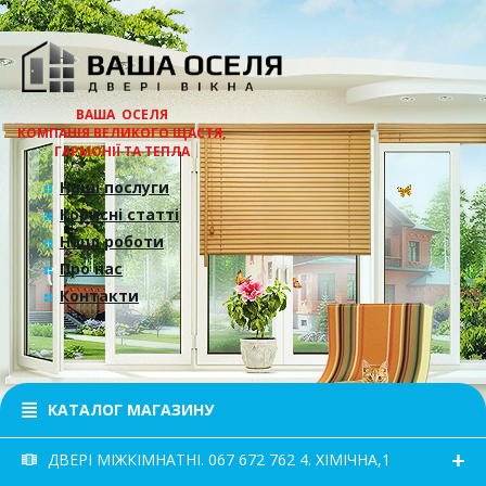
ВАША ОСЕЛЯ
КОМПАНІЯ ВЕЛИКОГО ЩАСТЯ,
ГАРМОНІЇ ТА ТЕПЛА
Наші послуги
Корисні статті
Наші роботи
Про нас
Контакти
КАТАЛОГ МАГАЗИНУ
ДВЕРІ МІЖКІМНАТНІ. 067 672 762 4. ХІМІЧНА,1