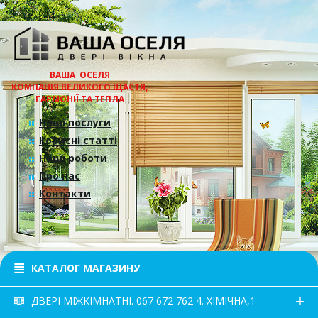
ВАША ОСЕЛЯ
КОМПАНІЯ ВЕЛИКОГО ЩАСТЯ,
ГАРМОНІЇ ТА ТЕПЛА
Наші послуги
Корисні статті
Наші роботи
Про нас
Контакти
КАТАЛОГ МАГАЗИНУ
ДВЕРІ МІЖКІМНАТНІ. 067 672 762 4. ХІМІЧНА,1