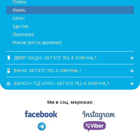
Плівка
Емаль
Шпон
Щитові
Приховані
Масив (елітні деревяні)
ДВЕРІ ВХІДНІ. 067 672 762 4. ХІМІЧНА,1
ВІКНА. 067 672 762 4. ХІМІЧНА,1
БАЛКОН ПІД КЛЮЧ. 067 672 762 4. ХІМІЧНА,1
Ми в соц. мережах: