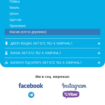
Плівка
Емаль
Шпон
Щитові
Приховані
Масив (елітні деревяні)
ДВЕРІ ВХІДНІ. 067 672 762 4. ХІМІЧНА,1
ВІКНА. 067 672 762 4. ХІМІЧНА,1
БАЛКОН ПІД КЛЮЧ. 067 672 762 4. ХІМІЧНА,1
Ми в соц. мережах: