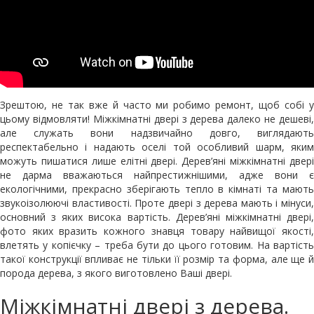
Зрештою, не так вже й часто ми робимо ремонт, щоб собі у
цьому відмовляти! Міжкімнатні двері з дерева далеко не дешеві,
але служать вони надзвичайно довго, виглядають
респектабельно і надають оселі той особливий шарм, яким
можуть пишатися лише елітні двері. Дерев’яні міжкімнатні двері
не дарма вважаються найпрестижнішими, адже вони є
екологічними, прекрасно зберігають тепло в кімнаті та мають
звукоізолюючі властивості. Проте двері з дерева мають і мінуси,
основний з яких висока вартість. Дерев’яні міжкімнатні двері,
фото яких вразить кожного знавця товару найвищої якості,
влетять у копієчку – треба бути до цього готовим. На вартість
такої конструкції впливає не тільки її розмір та форма, але ще й
порода дерева, з якого виготовлено Ваші двері.
Міжкімнатні двері з дерева.