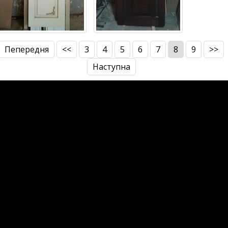
Пепередня
<<
3
4
5
6
7
8
9
>>
Наступна