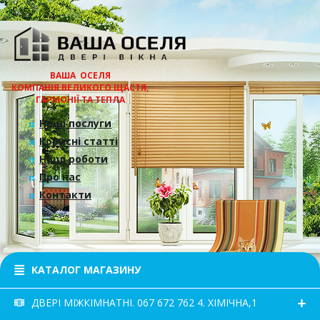
ВАША ОСЕЛЯ
КОМПАНІЯ ВЕЛИКОГО ЩАСТЯ,
ГАРМОНІЇ ТА ТЕПЛА
Наші послуги
Корисні статті
Наші роботи
Про нас
Контакти
КАТАЛОГ МАГАЗИНУ
ДВЕРІ МІЖКІМНАТНІ. 067 672 762 4. ХІМІЧНА,1