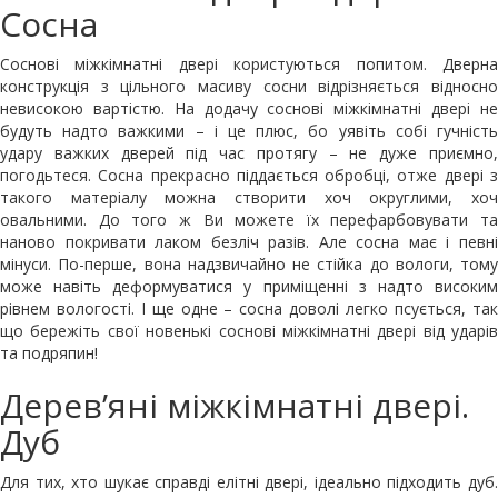
Сосна
Соснові міжкімнатні двері користуються попитом. Дверна
конструкція з цільного масиву сосни відрізняється відносно
невисокою вартістю. На додачу соснові міжкімнатні двері не
будуть надто важкими – і це плюс, бо уявіть собі гучність
удару важких дверей під час протягу – не дуже приємно,
погодьтеся. Сосна прекрасно піддається обробці, отже двері з
такого матеріалу можна створити хоч округлими, хоч
овальними. До того ж Ви можете їх перефарбовувати та
наново покривати лаком безліч разів. Але сосна має і певні
мінуси. По-перше, вона надзвичайно не стійка до вологи, тому
може навіть деформуватися у приміщенні з надто високим
рівнем вологості. І ще одне – сосна доволі легко псується, так
що бережіть свої новенькі соснові міжкімнатні двері від ударів
та подряпин!
Дерев’яні міжкімнатні двері.
Дуб
Для тих, хто шукає справді елітні двері, ідеально підходить дуб.