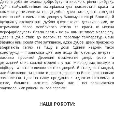
Двері з дуба це символ добробуту та високого рівня прибутку.
Дуб є найулюбленішим матеріалом для прихильників краси та
комфорту і не лише за те, що дубові двері виглядають солідно і
самі по собі є елементом декору у Вашому інтер’єрі. Вони ще й
ідеальні у експлуатації. Дубові двері стоять десятиріччями, не
втрачаючи свого особливого стилю та краси. Їх можна
перефарбовувати безліч разів – це аж ніяк не зіпсує матеріалу.
Двері з дуба стійкі до вологи та перепаду температур. Саме
завдяки ним оселя стає затишною, адже дубові двері прекрасно
зберігають тепло та тишу в домі! Єдиний недолік такої
конструкції – її зависока ціна, але якщо Ви готові до витрат –
ласкаво просимо! Деревяні міжкімнатні двері, фото та
детальний опис кожної моделі є у нас. Ми надаємо послуги з
підбору та встановленню елітних дверей. Є стандартні моделі,
але й можливо виготовити двері з дерева на Ваше персональне
замовлення. Ціни на нашу продукцію є відносно низькими, а
отже, більшість клієнтів обирає нас і всі залишаються
задоволеними рівнем нашого сервісу!
НАШІ РОБОТИ: